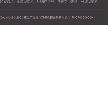
轮减速机
山藤减速机
USB连接线
西菱克中走丝
长城减速机
Copyright © 2021 东莞市西菱克数控机械设备有限公司
备ICP00000000