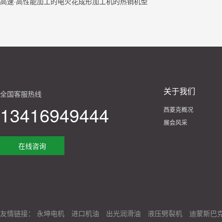
高速·高性能加工的电火花成形加工机的热销机型
关于我们
全国客服热线
13416949444
西菱克概况
展会风采
在线咨询
友情链接：
永坤电机
进口机油
出光润滑油
液压劈裂机
迪蒙斯巴