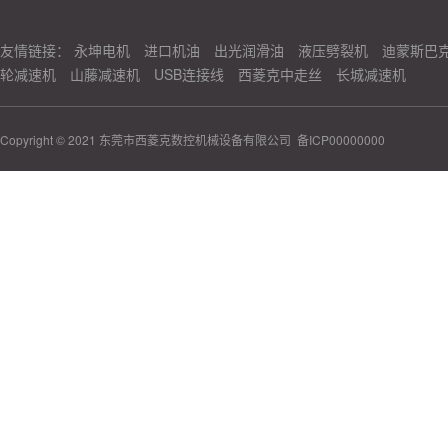
友情链接：
永坤电机
进口机油
出光润滑油
液压劈裂机
迪蒙斯巴
轮减速机
山藤减速机
USB连接线
西菱克中走丝
长城减速机
Copyright © 2021 东莞市西菱克数控机械设备有限公司
备ICP00000000