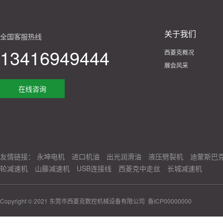
关于我们
全国客服热线
13416949444
西菱克概况
展会风采
在线咨询
友情链接：
永坤电机
进口机油
出光润滑油
液压劈裂机
迪蒙斯巴
轮减速机
山藤减速机
USB连接线
西菱克中走丝
长城减速机
Copyright © 2021 东莞市西菱克数控机械设备有限公司
备ICP00000000