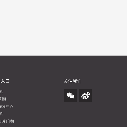
AD55L高速电火花放电加工机機
品入口
关注我们
机
割机
铣削中心
机
3D打印机