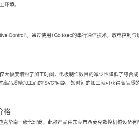
工环境。
tive·Control”。通过使用1Gbit/sec的串行通信技术，放电控制与
s”，不仅大幅度缩短了加工时间，电极制作数目的减少也降低了综合成
高品质精加工面的“SVC”回路，短时间的加工就可获得高品质
价格
迪克华南一级代理商，此款产品由东莞市西菱克数控机械设备有