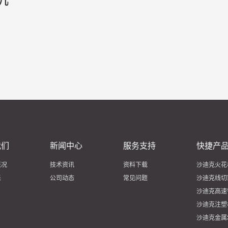
我们
新闻中心
服务支持
快捷产
概况
技术资讯
资料下载
沙迪克火花
采
公司动态
常见问题
沙迪克线切
沙迪克高速
沙迪克注塑
沙迪克金属