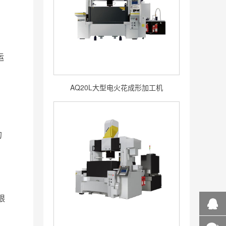
运
AQ20L大型电火花成形加工机
的
限